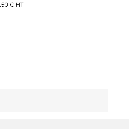
.50 € HT
 € HT -
Ajouter au panier