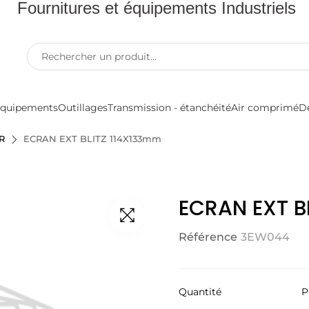
Fournitures et équipements Industriels
quipements
Outillages
Transmission - étanchéité
Air comprimé
D
R
ECRAN EXT BLITZ 114X133mm
ECRAN EXT B
Référence
3EW044
Quantité
P