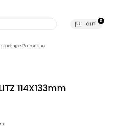
0
0 HT
estockages
Promotion
LITZ 114X133mm
rix