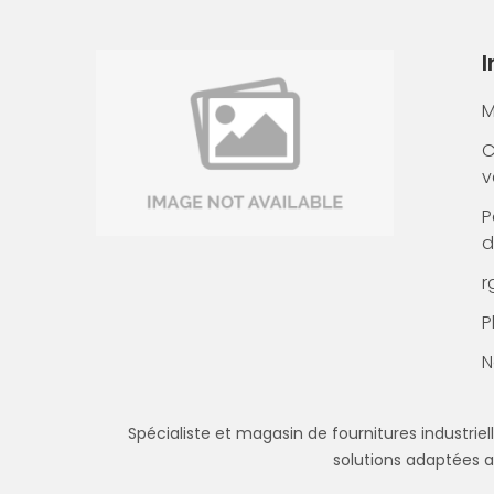
M
C
v
P
d
r
P
N
Spécialiste et magasin de fournitures industriell
solutions adaptées a