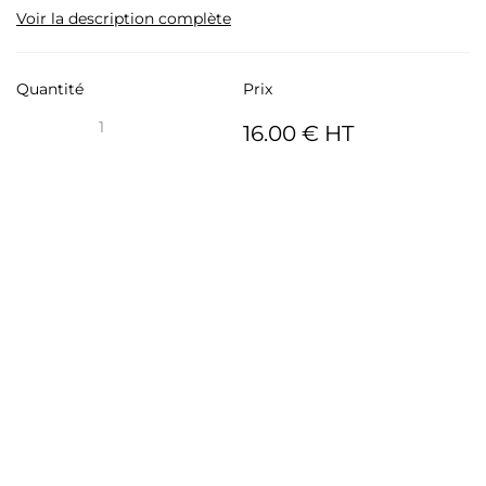
Voir la description complète
Quantité
Prix
16.00 € HT
16.00 € HT -
Ajouter au panier
1256/C21-1
16.00 € HT