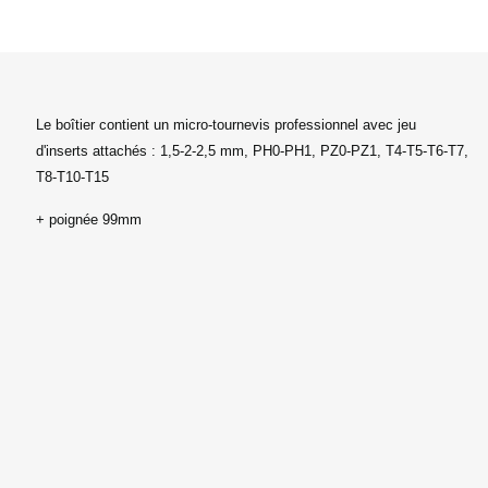
Le boîtier contient un micro-tournevis professionnel avec jeu
d'inserts attachés : 1,5-2-2,5 mm, PH0-PH1, PZ0-PZ1, T4-T5-T6-T7,
T8-T10-T15
+ poignée 99mm
Caractéristiques
Marketing
Suivre
Filtres