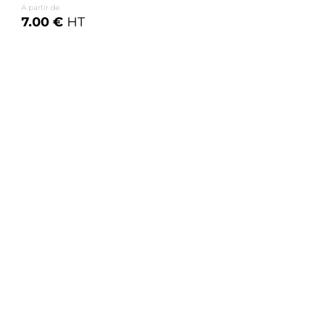
A partir de
7.00 €
HT
Voir les options